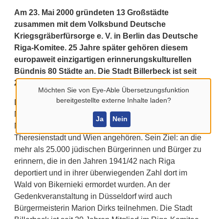
Am 23. Mai 2000 gründeten 13 Großstädte
zusammen mit dem Volksbund Deutsche
Kriegsgräberfürsorge e. V. in Berlin das Deutsche
Riga-Komitee. 25 Jahre später gehören diesem
europaweit einzigartigen erinnerungskulturellen
Bündnis 80 Städte an. Die Stadt Billerbeck ist seit
2005 dabei.
Möchten Sie von
Eye-Able Übersetzungsfunktion
bereitgestellte externe Inhalte laden?
Düsseldorf ist der Schauplatz, wenn am Dienstag, 20.
Mai, Gründung und Entwicklung des Komitees im
Ja
Nein
Mittelpunkt stehen, dem auch Brünn, Prag, Riga,
Theresienstadt und Wien angehören. Sein Ziel: an die
mehr als 25.000 jüdischen Bürgerinnen und Bürger zu
erinnern, die in den Jahren 1941/42 nach Riga
deportiert und in ihrer überwiegenden Zahl dort im
Wald von Bikernieki ermordet wurden. An der
Gedenkveranstaltung in Düsseldorf wird auch
Bürgermeisterin Marion Dirks teilnehmen. Die Stadt