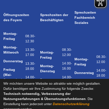
Sprechzeiten
Öffnungszeiten
Sprechzeiten der
Fachbereich
des Foyers
Beschäftigten
Soziales
Montag-
08.30-
Freitag
12.30
Montag-
08.30-
13.30-
Montag-
Mittwoch
12.00
17.00
08.30-
Freitag
Montag-
Donnerstag
12.00
14.00-
13.30-
Freitag
Montag-
16.00
18.00
Freitag
14.00-
Dienstag
Donnerstag
(Mai-
18.00
14.00-
14.00-
Donnerstag
September)
18.00
17.00
Wir möchten unsere Website so attraktiv wie möglich gestalten.
Samstag
Dafür benötigen wir Ihre Zustimmung für folgende Zwecke:
09.00-
(Mai-
Technisch notwendig, Verbesserung der
12.00
September)
Nutzungserfahrungen & Übersetzungsfunktionen
. Die
Einstellung kann jederzeit unter
Datenschutzerklärung