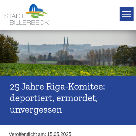
T
25 Jahre Riga-Komitee:
deportiert, ermordet,
unvergessen
Veröffentlicht am:
15.05.2025